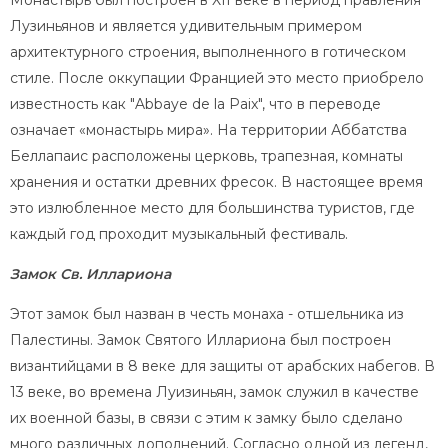
Монастырь был построен в XII веке в период правления
Лузиньянов и является удивительным примером
архитектурного строения, выполненного в готическом
стиле. После оккупации Францией это место приобрело
известность как "Abbaye de la Paix", что в переводе
означает «монастырь мира». На территории Аббатства
Беллапаис расположены церковь, трапезная, комнаты
хранения и остатки древних фресок. В настоящее время
это излюбленное место для большинства туристов, где
каждый год проходит музыкальный фестиваль.
Замок Св. Иллариона
Этот замок был назван в честь монаха - отшельника из
Палестины. Замок Святого Иллариона был построен
византийцами в 8 веке для защиты от арабских набегов. В
13 веке, во времена Луизиньян, замок служил в качестве
их военной базы, в связи с этим к замку было сделано
много различных дополнений. Согласно одной из легенд,