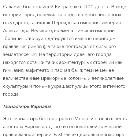
Саламис был столицей Кипра еще в 1100 до н.э.. В ходе
истории город пережил господство многочисленных
государств, таких как Персидская империя, империя
Александра Великого, времена Римской империи
(большинство руин датируются именно периодом
правления римлян), а также пострадал от сильного
землетрясения. На территории древнего города
находятся останки таких архитектурных строений как
гимназия, амфитеатр и парная баня; тем не менее
величественные мраморные колонны и великолепные
скульптуры и поныне украшают улицы этого античного
города.
Монастырь Варнавы
Этот монастырь был построен в V веке и назван в честь
апостола Варнавы, одного из основателей греческой
православной церкви. В XII-веке церковь и монастырь