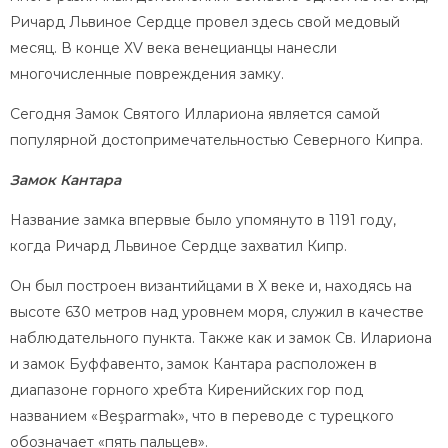
Ричард Львиное Сердце провел здесь свой медовый
месяц. В конце ХV века венецианцы нанесли
многочисленные повреждения замку.
Сегодня Замок Святого Иллариона является самой
популярной достопримечательностью Северного Кипра.
Замок Кантара
Название замка впервые было упомянуто в 1191 году,
когда Ричард Львиное Сердце захватил Кипр.
Он был построен византийцами в Х веке и, находясь на
высоте 630 метров над уровнем моря, служил в качестве
наблюдательного пункта. Также как и замок Св. Илариона
и замок Буффавенто, замок Кантара расположен в
диапазоне горного хребта Киренийских гор под
названием «Beşparmak», что в переводе с турецкого
обозначает «пять пальцев».