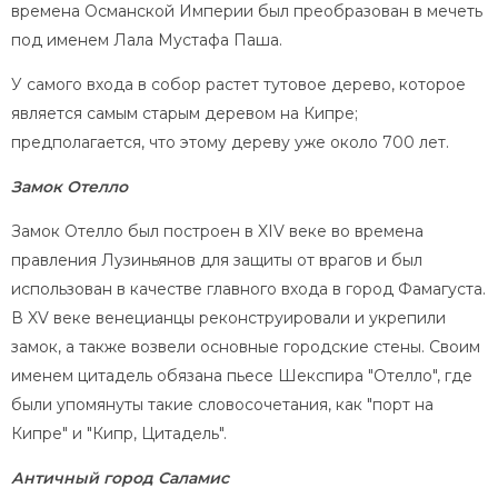
времена Османской Империи был преобразован в мечеть
под именем Лала Мустафа Паша.
У самого входа в собор растет тутовое дерево, которое
является самым старым деревом на Кипре;
предполагается, что этому дереву уже около 700 лет.
Замок Отелло
Замок Отелло был построен в XIV веке во времена
правления Лузиньянов для защиты от врагов и был
использован в качестве главного входа в город Фамагуста.
В XV веке венецианцы реконструировали и укрепили
замок, а также возвели основные городские стены. Своим
именем цитадель обязана пьесе Шекспира "Отелло", где
были упомянуты такие словосочетания, как "порт на
Кипре" и "Кипр, Цитадель".
Античный город Саламис