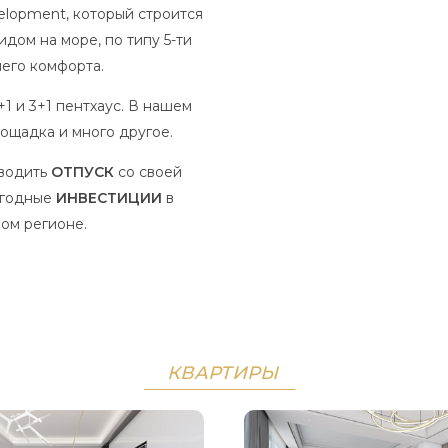
elopment, который строится
идом на море, по типу 5-ти
шего комфорта.
2+1 и 3+1 пентхаус. В нашем
лощадка и много другое.
оводить
ОТПУСК
со своей
ыгодные
ИНВЕСТИЦИИ
в
ом регионе.
КВАРТИРЫ