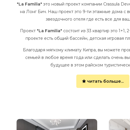
анспорт
"La Familia"
это новый проект компании Crassula Dev
на Лонг Бич. Наш проект это 9-ти этажные дома с в
хня Северного Кипра
звездочного отеля где есть все для ва
звлечения на Северном
Проект
"La Familia"
состоит из 33 квартир это 1+1, 
пре
проекте есть общий бассейн, детская игровая п
нки и курсы
Благодаря мягкому климату Кипра, вы можете пр
семьей в любое время года или сделать очень в
будущее в этом райском туристическ
читать больше...