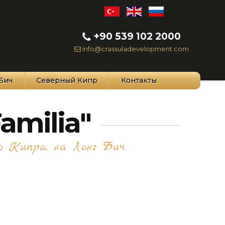
+90 539 102 2000
info@crassuladevelopment.com
Бич
Северный Кипр
Контакты
amilia"
о Кипра, на Лонг Бич