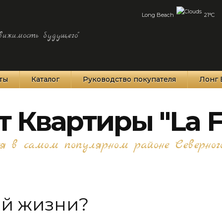
Long Beach
21°C
вижимость будущего"
ты
Каталог
Руководство покупателя
Лонг 
 Квартиры "La F
 в самом популярном районе Северног
ой жизни?