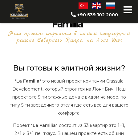
Проект Квартиры "La
+90 539 102 2000
Familia"
Наш проект строится в самом популярном
районе Северного Кипра, на Лонг Бич
Вы готовы к элитной жизни?
"La Familia"
это новый проект компании Crassula
Development, который строится на Лонг Бич. Наш
проект это 9-ти этажные дома с видом на море, по
типу 5-ти звездочного отеля где есть все для вашего
комфорта.
Проект
"La Familia"
состоит из 33 квартир это 1+1,
2+1 и 3+1 пентхаус. В нашем проекте есть общий