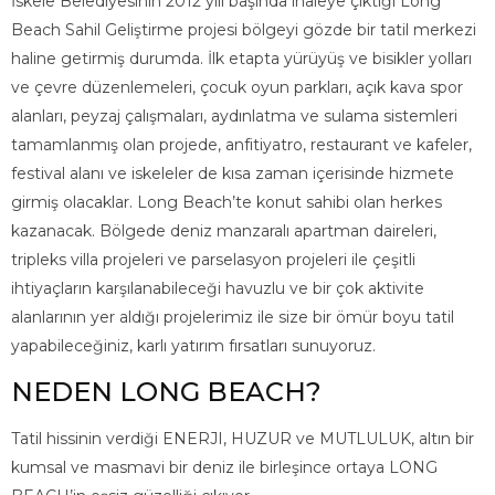
İskele Belediyesinin 2012 yılı başında ihaleye çıktığı Long
Beach Sahil Geliştirme projesi bölgeyi gözde bir tatil merkezi
haline getirmiş durumda. İlk etapta yürüyüş ve bisikler yolları
ve çevre düzenlemeleri, çocuk oyun parkları, açık kava spor
alanları, peyzaj çalışmaları, aydınlatma ve sulama sistemleri
tamamlanmış olan projede, anfitiyatro, restaurant ve kafeler,
festival alanı ve iskeleler de kısa zaman içerisinde hizmete
girmiş olacaklar. Long Beach’te konut sahibi olan herkes
kazanacak. Bölgede deniz manzaralı apartman daireleri,
tripleks villa projeleri ve parselasyon projeleri ile çeşitli
ihtiyaçların karşılanabileceği havuzlu ve bir çok aktivite
alanlarının yer aldığı projelerimiz ile size bir ömür boyu tatil
yapabileceğiniz, karlı yatırım fırsatları sunuyoruz.
NEDEN LONG BEACH?
Tatil hissinin verdiği ENERJI, HUZUR ve MUTLULUK, altın bir
kumsal ve masmavi bir deniz ile birleşince ortaya LONG