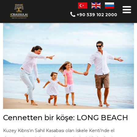
Long Beach'te Yaşam
+90 539 102 2000
Cennetten bir köşe: LONG BEACH
Kuzey Kıbrıs’ın Sahil Kasabası olan İskele Kenti’nde el