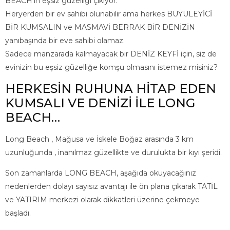
BEACH’in eşsiz güzelliği çıkıyor.
Heryerden bir ev sahibi olunabilir ama herkes BÜYÜLEYİCİ
BİR KUMSALIN ve MASMAVİ BERRAK BİR DENİZİN
yanıbaşında bir eve sahibi olamaz.
Sadece manzarada kalmayacak bir DENİZ KEYFİ için, siz de
evinizin bu eşsiz güzelliğe komşu olmasını istemez misiniz?
HERKESİN RUHUNA HİTAP EDEN
KUMSALI VE DENİZİ İLE LONG
BEACH…
Long Beach , Mağusa ve İskele Boğaz arasında 3 km
uzunluğunda , inanılmaz güzellikte ve durulukta bir kıyı şeridi.
Son zamanlarda LONG BEACH, aşağıda okuyacağınız
nedenlerden dolayı sayısız avantajı ile ön plana çıkarak TATİL
ve YATIRIM merkezi olarak dikkatleri üzerine çekmeye
başladı.