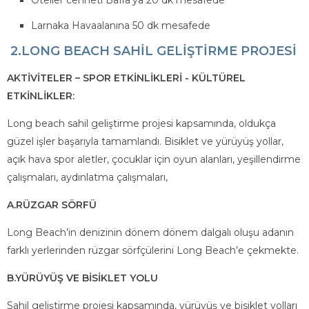
Oteller cenneti Bafra’ya 20 dk mesafede
Larnaka Havaalanına 50 dk mesafede
2.LONG BEACH SAHİL GELİŞTİRME PROJESİ
AKTİVİTELER – SPOR ETKİNLİKLERİ - KÜLTÜREL
ETKİNLİKLER:
Long beach sahil geliştirme projesi kapsamında, oldukça
güzel işler başarıyla tamamlandı. Bisiklet ve yürüyüş yollar,
açık hava spor aletler, çocuklar için oyun alanları, yeşillendirme
çalışmaları, aydınlatma çalışmaları,
A.RÜZGAR SÖRFÜ
Long Beach’in denizinin dönem dönem dalgalı oluşu adanın
farklı yerlerinden rüzgar sörfçülerini Long Beach’e çekmekte.
B.YÜRÜYÜŞ VE BİSİKLET YOLU
Sahil geliştirme projesi kapsamında, yürüyüş ve bisiklet yolları