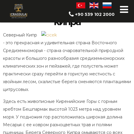
Природа Северного
+90 539 102 2000
кипра
Северный Кипр
- это прекрасная и удивительная страна Восточного
Средиземноморья - страна очаровательной природной
красоты и большого разнообразия средиземноморских
климатических зон и пейзажей, где полустепь может
практически сразу перейти в гористую местность с
хвойным лесом, скалистые берега сменяются плантациями
цитрусовых.
Здесь есть живописные Киренийские Горы с горным
хребтом Бешпармак высотой 1023 метра над уровнем
моря. У подножия гор расположилась широкая долина
Месарья с ее ковром разноцветных трав и полями
пшеницы. Берега Северного Кипра омываются со всех