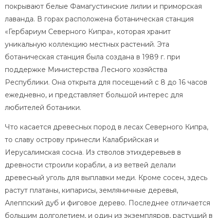
покрывают белые Фамагустинские лилии и приморская
лаванда. В горах расположена ботаническая станция
«Гербариум Северного Кипра», которая хранит
уникальную коллекцию местных растений. Эта
ботаническая станция была создана в 1989 г. при
поддержке Министерства Лесного хозяйства
Республики. Она открыта для посещений с 8 до 16 часов
ежедневно, и представляет большой интерес для
любителей ботаники.
Что касается древесных пород в лесах Северного Кипра,
то славу острову принесли Калабрийская и
Иерусалимская сосна. Из стволов этихдеревьев в
древности строили корабли, а из ветвей делали
древесный уголь для выплавки меди. Кроме сосен, здесь
растут платаны, кипарисы, земляничные деревья,
Алеппский дуб и фиговое дерево. Последнее отличается
большим долголетием, и один из экземпляров, растущий в