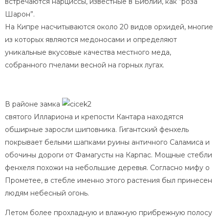
встречаются нарциссы, известные в Библии, как “роза
Шарон”.
На Кипре насчитываются около 20 видов орхидей, многие
из которых являются медоносами и определяют
уникальные вкусовые качества местного меда,
собранного пчелами весной на горных лугах.
В районе замка
святого Иллариона и крепости Кантара находятся
обширные заросли шиповника. Гигантский фенхель
покрывает белыми шапками руины античного Саламиса и
обочины дороги от Фамагусты на Карпас. Мощные стебли
фенхеля похожи на небольшие деревья. Согласно мифу о
Прометее, в стебле именно этого растения был принесен
людям небесный огонь.
Летом более прохладную и влажную прибрежную полосу