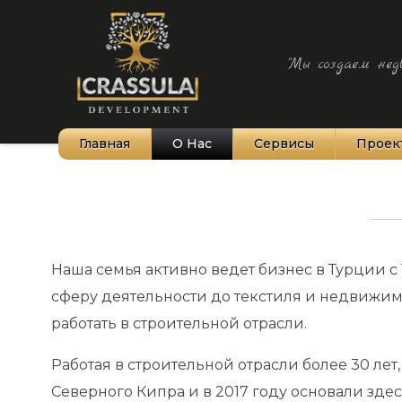
"Мы создаем нед
Главная
О Нас
Сервисы
Проек
тория Северного Кипра
верный Кипр
йоны Северного Кипра
Наша семья активно ведет бизнес в Турции с 
сферу деятельности до текстиля и недвижим
ирода Северного кипра
работать в строительной отрасли.
торическое наследие
Работая в строительной отрасли более 30 л
к к нам добраться?
Северного Кипра и в 2017 году основали здес