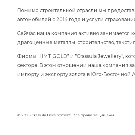
анспорт
Помимо строительной отрасли мы предостав
хня Северного Кипра
автомобилей с 2014 года и услуги страхован
звлечения на Северном
Сейчас наша компания активно занимается к
пре
драгоценные металлы, строительство, текстил
нки и курсы
Фирмы "HMT GOLD" и "Crassula Jewellery", к
секторе. В этом отношении наша компания з
импорту и экспорту золота в Юго-Восточной 
© 2026 Crassula Development. Все права защищены.