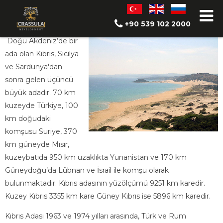
Kuzey Kıbrıs
+90 539 102 2000
Doğu Akdeniz’de bir
ada olan Kıbrıs, Sicilya
ve Sardunya'dan
sonra gelen üçüncü
büyük adadır. 70 km
kuzeyde Türkiye, 100
km doğudaki
komşusu Suriye, 370
km güneyde Mısır,
kuzeybatıda 950 km uzaklıkta Yunanistan ve 170 km
Güneydoğu’da Lübnan ve İsrail ile komşu olarak
bulunmaktadır. Kıbrıs adasının yüzölçümü 9251 km karedir.
Kuzey Kıbrıs 3355 km kare Güney Kıbrıs ise 5896 km karedir.
Kıbrıs Adası 1963 ve 1974 yılları arasında, Türk ve Rum