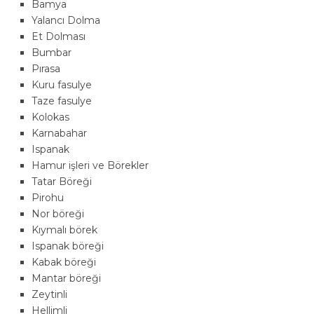
Bamya
Yalancı Dolma
Et Dolması
Bumbar
Pırasa
Kuru fasulye
Taze fasulye
Kolokas
Karnabahar
Ispanak
Hamur işleri ve Börekler
Tatar Böreği
Pirohu
Nor böreği
Kıymalı börek
Ispanak böreği
Kabak böreği
Mantar böreği
Zeytinli
Hellimli