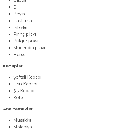
Gabbar
Dil
Beyin
Pastırma
Pilavlar
Pirinç pilavı
Bulgur pilavı
Mücendra pilavı
Herse
Kebaplar
Şeftali Kebabı
Fırın Kebabı
Şiş Kebabı
Köfte
Ana Yemekler
Musakka
Molehiya