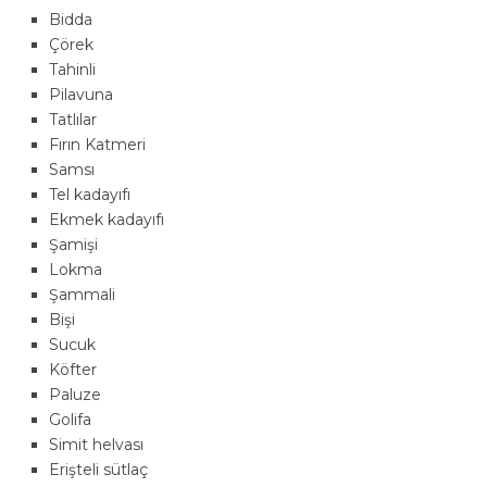
Bidda
Çörek
Tahinli
Pilavuna
Tatlılar
Fırın Katmeri
Samsı
Tel kadayıfı
Ekmek kadayıfı
Şamişi
Lokma
Şammali
Bişi
Sucuk
Köfter
Paluze
Golifa
Simit helvası
Erişteli sütlaç