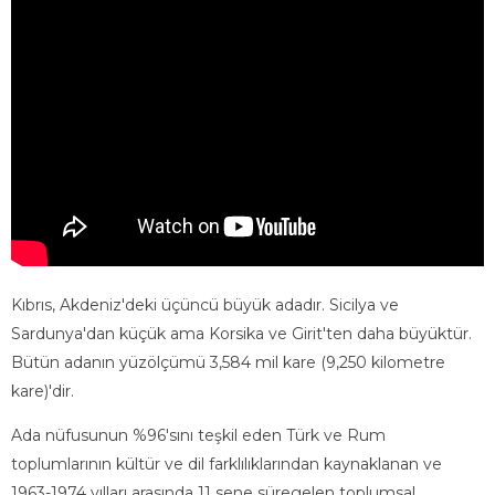
Kıbrıs, Akdeniz'deki üçüncü büyük adadır. Sicilya ve
Sardunya'dan küçük ama Korsika ve Girit'ten daha büyüktür.
Bütün adanın yüzölçümü 3,584 mil kare (9,250 kilometre
kare)'dir.
Ada nüfusunun %96'sını teşkil eden Türk ve Rum
toplumlarının kültür ve dil farklılıklarından kaynaklanan ve
1963-1974 yılları arasında 11 sene süregelen toplumsal