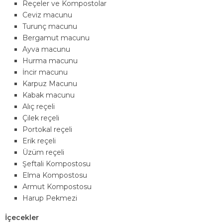
Reçeler ve Kompostolar
Ceviz macunu
Turunç macunu
Bergamut macunu
Ayva macunu
Hurma macunu
İncir macunu
Karpuz Macunu
Kabak macunu
Alıç reçeli
Çilek reçeli
Portokal reçeli
Erik reçeli
Üzüm reçeli
Şeftali Kompostosu
Elma Kompostosu
Armut Kompostosu
Harup Pekmezi
İçecekler