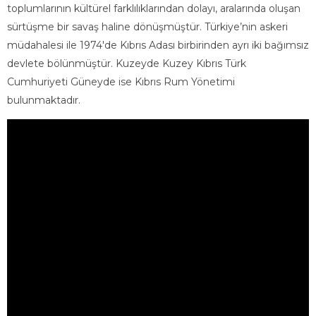
toplumlarının kültürel farklılıklarından dolayı, aralarında oluşan
sürtüşme bir savaş haline dönüşmüştür. Türkiye’nin askeri
müdahalesi ile 1974'de Kıbrıs Adası birbirinden ayrı iki bağımsız
devlete bölünmüştür. Kuzeyde Kuzey Kıbrıs Türk
Cumhuriyeti Güneyde ise Kıbrıs Rum Yönetimi
bulunmaktadır.