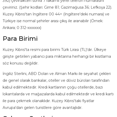
392) çevirdikten sonra 7 rakamlı yerel telefon numarasını
çeviriniz. (Şehir kodları: Girne 81; Gazimağusa 36; Lefkoşa 22).
Kuzey Kıbrıs'tan İngiltere 00 44+ (İngiltere'deki numara) ve
Türkiye ise normal şehirler arası çıkış ile aranabilir (Örnek:
Ankara; 0 312-xxxxxxx)
Para Birimi
Kuzey Kıbrıs'ta resmi para birimi Türk Lirası (TL)'dır. Ülkeye
girişte getirilen yabancı para miktarına herhangi bir kısıtlama
söz konusu değildir.
İngiliz Sterlini, ABD Doları ve Alman Markı ile seyahat çekleri
de genel olarak bankalar, oteller ve döviz büroları tarafından
kabul edilmektedir. Kredi kartlarının çoğu otellerde, bazı
lokantalarda ve mağazalarda kabul edilmektedir ve kredi kartı
ile para çekmek olanaklıdır. Kuzey Kıbrıs'taki fiyatlar
Avrupa'dan gelen turistlere göre avantajlıdır.