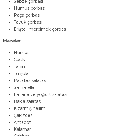
Sebze çorbası
Humus çorbası
Paça çorbası
Tavuk çorbası
Erişteli mercimek çorbası
Mezeler
Humus
Cacık
Tahin
Turşular
Patates salatası
Samarella
Lahana ve yoğurt salatası
Bakla salatası
Kızarmış hellim
Çakızdez
Ahtabot
Kalamar