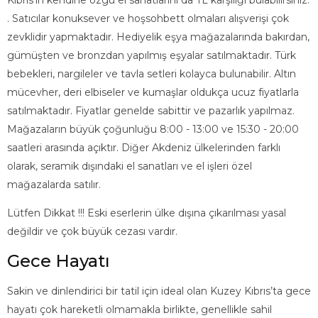
Kıbrıs'ın kendine özgü el sanatlarını da TL karşılığı bulabilirsiniz.
. Satıcılar konuksever ve hoşsohbett olmaları alışverişi çok
zevklidir yapmaktadır. Hediyelik eşya mağazalarında bakırdan,
gümüşten ve bronzdan yapılmış eşyalar satılmaktadır. Türk
bebekleri, nargileler ve tavla setleri kolayca bulunabilir. Altın
mücevher, deri elbiseler ve kumaşlar oldukça ucuz fiyatlarla
satılmaktadır. Fiyatlar genelde sabittir ve pazarlık yapılmaz.
Mağazaların büyük çoğunluğu 8:00 - 13:00 ve 15:30 - 20:00
saatleri arasında açıktır. Diğer Akdeniz ülkelerinden farklı
olarak, seramik dışındaki el sanatları ve el işleri özel
mağazalarda satılır.
Lütfen Dikkat !!! Eski eserlerin ülke dışına çıkarılması yasal
değildir ve çok büyük cezası vardır.
Gece Hayatı
Sakin ve dinlendirici bir tatil için ideal olan Kuzey Kıbrıs’ta gece
hayatı çok hareketli olmamakla birlikte, genellikle sahil