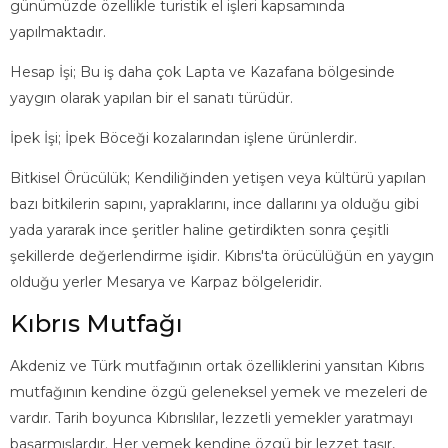
günümüzde özellikle turistik el işleri kapsamında
yapılmaktadır.
Hesap İşi; Bu iş daha çok Lapta ve Kazafana bölgesinde
yaygın olarak yapılan bir el sanatı türüdür.
İpek İşi; İpek Böceği kozalarından işlene ürünlerdir.
Bitkisel Örücülük; Kendiliğinden yetişen veya kültürü yapılan
bazı bitkilerin sapını, yapraklarını, ince dallarını ya olduğu gibi
yada yararak ince şeritler haline getirdikten sonra çeşitli
şekillerde değerlendirme işidir. Kıbrıs'ta örücülüğün en yaygın
olduğu yerler Mesarya ve Karpaz bölgeleridir.
Kıbrıs Mutfağı
Akdeniz ve Türk mutfağının ortak özelliklerini yansıtan Kıbrıs
mutfağının kendine özgü geleneksel yemek ve mezeleri de
vardır. Tarih boyunca Kıbrıslılar, lezzetli yemekler yaratmayı
başarmışlardır. Her yemek kendine özgü bir lezzet taşır,