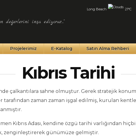
Long Beach
21°C
n değerlerini inşa ediyoruz..."
Projelerimiz
E-Katalog
Satın Alma Rehberi
Kıbrıs Tarihi
inde çalkantılara sahne olmuştur. Gerek stratejik konu
r tarafından zaman zaman işgal edilmiş, kurulan kentle
anmıştır.
men Kıbrıs Adası, kendine özgü tarihi varlığından hiçbi
, zenginleştirerek günümüze gelmiştir.