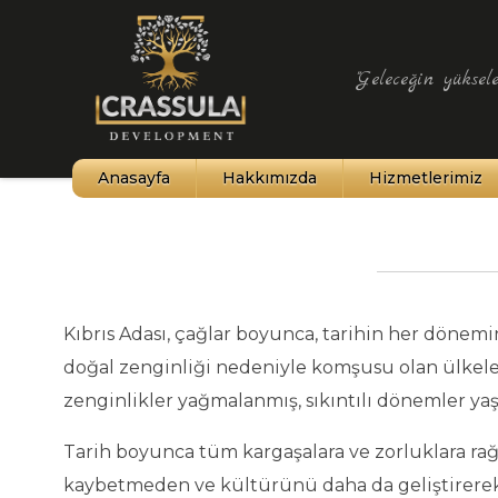
"Geleceğin yüksele
Anasayfa
Hakkımızda
Hizmetlerimiz
Kıbrıs Tarihi
Kuzey Kıbrıs
İklim Yapısı
Kıbrıs Adası, çağlar boyunca, tarihin her dönem
doğal zenginliği nedeniyle komşusu olan ülkele
Kültür ve Sanat
zenginlikler yağmalanmış, sıkıntılı dönemler yaş
Şehirler ve Haritalar
Tarih boyunca tüm kargaşalara ve zorluklara rağ
Tarihi Yerler ve Müzeler
kaybetmeden ve kültürünü daha da geliştirerek