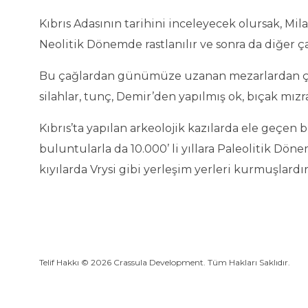
Kıbrıs'ta Alışveriş
Kıbrıs Adasının tarihini inceleyecek olursak, Mil
Kıbrıs Mutfağı
Neolitik Dönemde rastlanılır ve sonra da diğer çağ
Gece Hayatı
Bu çağlardan günümüze uzanan mezarlardan çıkarıl
silahlar, tunç, Demir’den yapılmış ok, bıçak m
Kıbrıs’ta yapılan arkeolojik kazılarda ele geçen 
buluntularla da 10.000’ li yıllara Paleolitik Dö
kıyılarda Vrysi gibi yerleşim yerleri kurmuşlardır
Telif Hakkı © 2026 Crassula Development. Tüm Hakları Saklıdır.