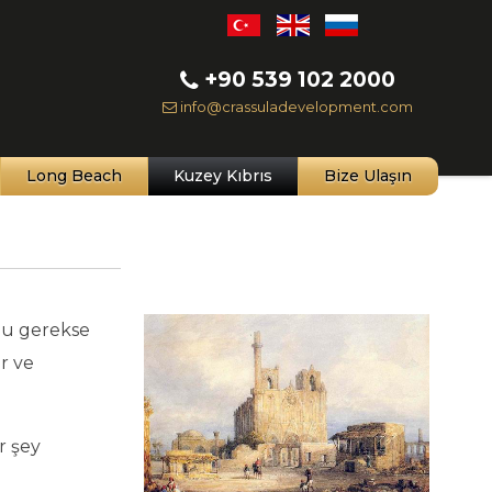
+90 539 102 2000
info@crassuladevelopment.com
Long Beach
Kuzey Kıbrıs
Bize Ulaşın
mu gerekse
r ve
r şey