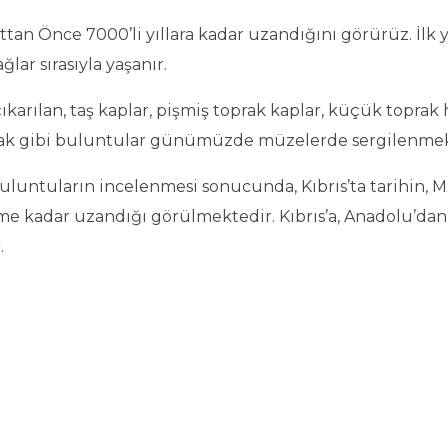
attan Önce 7000’li yıllara kadar uzandığını görürüz. İlk 
lar sırasıyla yaşanır.
an, taş kaplar, pişmiş toprak kaplar, küçük toprak heyk
ızrak gibi buluntular günümüzde müzelerde sergilenmek
buluntuların incelenmesi sonucunda, Kıbrıs’ta tarihin, M.
neme kadar uzandığı görülmektedir. Kıbrıs’a, Anadolu’dan
.