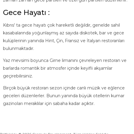
zaman zaman gece partileri ve özel gün partileri düzenlenir.
Gece Hayatı :
Kıbrıs' ta gece hayatı çok hareketli değildir, genelde sahil
kasabalarında yoğunlaşmış az sayıda diskotek, bar ve gece
kulüplerinin yanında Hint, Çin, Fransız ve İtalyan restoranları
bulunmaktadır.
Yaz mevsimi boyunca Girne limanını çevreleyen restoran ve
barlarda romantik bir atmosfer içinde keyifli akşamlar
geçirebilirsiniz.
Birçok büyük restoran sezon içinde canlı müzik ve eğlence
geceleri düzenlerler. Bunun yanında büyük otellerin kumar
gazinoları meraklılar için sabaha kadar açıktır.