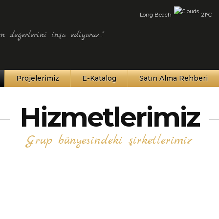
Long Beach
21°C
n değerlerini inşa ediyoruz..."
Projelerimiz
E-Katalog
Satın Alma Rehberi
Hizmetlerimiz
Grup bünyesindeki şirketlerimiz