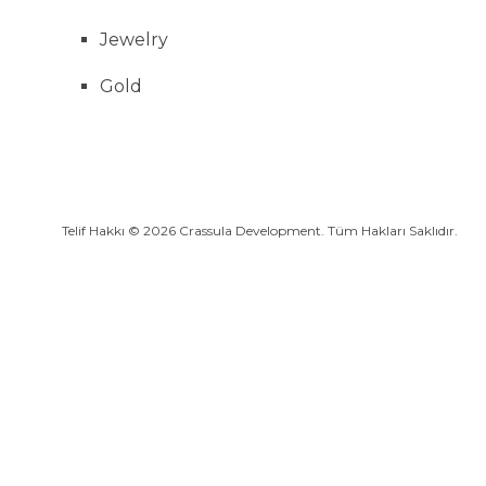
Kıbrıs'ta Alışveriş
Jewelry
Kıbrıs Mutfağı
Gold
Gece Hayatı
Telif Hakkı © 2026 Crassula Development. Tüm Hakları Saklıdır.