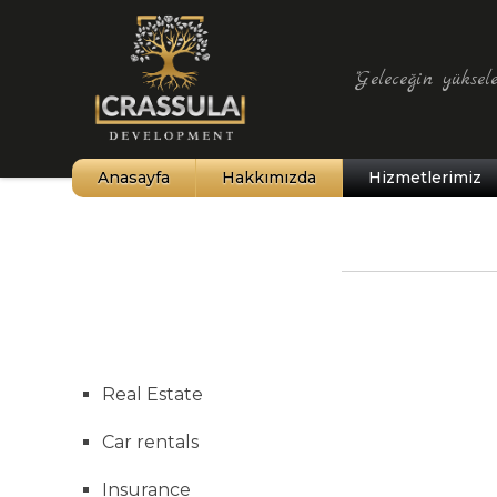
"Geleceğin yüksele
Anasayfa
Hakkımızda
Hizmetlerimiz
Kıbrıs Tarihi
Kuzey Kıbrıs
İklim Yapısı
Kültür ve Sanat
Real Estate
Şehirler ve Haritalar
Car rentals
Tarihi Yerler ve Müzeler
Insurance